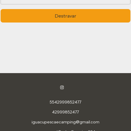
Destravar
5542999852477
42999852477
iguacupescaecamping@gmail.com